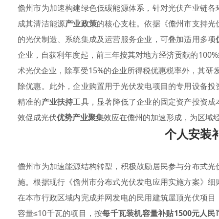
儋州市为加速构建绿色低碳能源体系，针对光伏产业链各
成其清洁能源
产业政策
的核心支柱。依据《儋州市支持光
的光伏制造、系统集成及运营服务企业，可叠加适用多项
企业，自获利年度起，前三年按其对地方经济贡献的100
术光伏企业，除享受15%的企业所得税优惠税率外，其研
除优惠。此外，企业购置用于光伏发电项目的专用设备投
精准的
产业扶持
工具，显著降低了企业的固定资产投资成
效促成光伏
优势产业聚集
效应在儋州的加速形成，为区域
个人安装
儋州市为加速能源结构转型，积极鼓励居民参与分布式光
施。根据现行《儋州市分布式光伏发电应用实施方案》细
在本市行政区域内完成并网发电的民用建筑屋顶光伏项目
容量≤10千瓦的项目，按
每千瓦装机容量补贴1500元人民