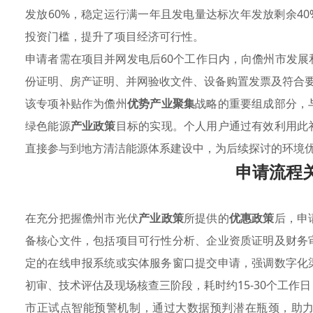
发放60%，稳定运行满一年且发电量达标次年发放剩余4
投资门槛，提升了项目经济可行性。
申请者需在项目并网发电后60个工作日内，向儋州市发
份证明、房产证明、并网验收文件、设备购置发票及符合
该专项补贴作为儋州
优势产业聚集
战略的重要组成部分，
绿色能源
产业政策
目标的实现。个人用户通过有效利用此
直接参与到地方清洁能源体系建设中，为后续探讨的环境
申请流程
在充分把握儋州市光伏
产业政策
所提供的
优惠政策
后，申
备核心文件，包括项目可行性分析、企业资质证明及财务
定的在线申报系统或实体服务窗口提交申请，强调数字化
初审、技术评估及现场核查三阶段，耗时约15-30个工
市正试点智能预警机制，通过大数据预判潜在瓶颈，助